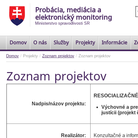
Probácia, mediácia a
elektronický monitoring
Ministerstvo spravodlivosti SR
Domov
O nás
Služby
Projekty
Informácie
Z
Domov
/
Projekty
/
Zoznam projektov
/
Zoznam projektov
Zoznam projektov
RESOCIALIZAČNÉ
Nadpis/názov projektu:
Výchovné a prev
justícii (projek
Realizátor:
Konzultačné a inf