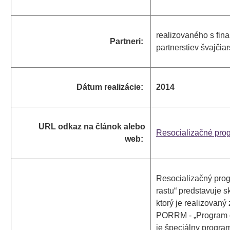
realizovaného s fi
Partneri:
partnerstiev švajči
Dátum realizácie:
2014
URL odkaz na článok alebo
Resocializačné pro
web:
Resocializačný pro
rastu“ predstavuje s
ktorý je realizovan
PORRM - „Program o
je špeciálny progra