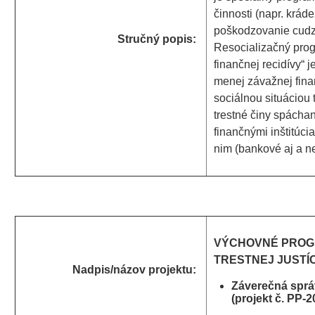
činnosti (napr. krá
poškodzovanie cudzí
Stručný popis:
Resocializačný prog
finančnej recidívy“ 
menej závažnej finan
sociálnou situáciou
trestné činy spácha
finančnými inštitúci
nim (bankové aj a n
VÝCHOVNÉ PROG
TRESTNEJ JUSTÍC
Nadpis/názov projektu:
Záverečná sprá
(projekt č. PP-