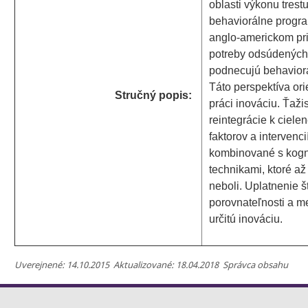
oblasti výkonu trest
behaviorálne progra
anglo-americkom pri
potreby odsúdených.
podnecujú behaviorál
Táto perspektíva ori
Stručný popis:
práci inováciu. Ťaž
reintegrácie k ciel
faktorov a intervenci
kombinované s kogn
technikami, ktoré až
neboli. Uplatnenie
porovnateľnosti a me
určitú inováciu.
Uverejnené: 14.10.2015 Aktualizované: 18.04.2018 Správca obsahu