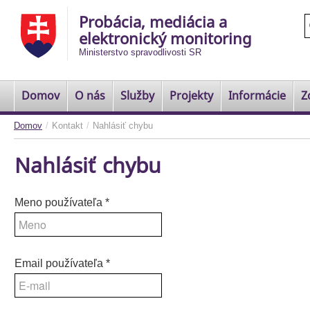
Probácia, mediácia a
elektronický monitoring
Ministerstvo spravodlivosti SR
Domov
O nás
Služby
Projekty
Informácie
Z
Domov
/
Kontakt
/
Nahlásiť chybu
Nahlásiť chybu
Meno používateľa
*
Email používateľa
*