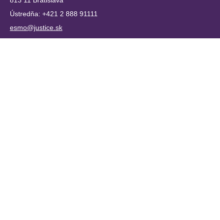
813 11 Bratislava
Ústredňa: +421 2 888 91111
esmo@justice.sk