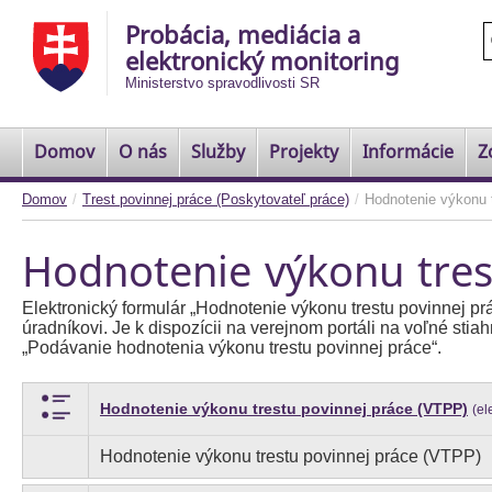
Probácia, mediácia a
elektronický monitoring
Ministerstvo spravodlivosti SR
Domov
O nás
Služby
Projekty
Informácie
Z
Domov
/
Trest povinnej práce (Poskytovateľ práce)
/
Hodnotenie výkonu 
Hodnotenie výkonu tres
Elektronický formulár „Hodnotenie výkonu trestu povinnej 
úradníkovi. Je k dispozícii na verejnom portáli na voľné stia
„Podávanie hodnotenia výkonu trestu povinnej práce“.
Hodnotenie výkonu trestu povinnej práce (VTPP)
(el
Hodnotenie výkonu trestu povinnej práce (VTPP)