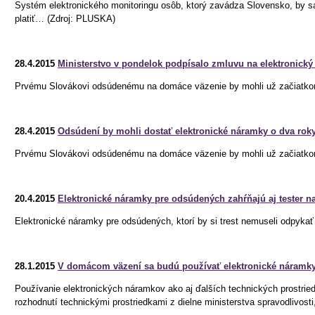
Systém elektronického monitoringu osôb, ktorý zavádza Slovensko, by sa mo
platiť… (Zdroj: PLUSKA)
28.4.2015
Ministerstvo v pondelok podpísalo zmluvu na elektronick
Prvému Slovákovi odsúdenému na domáce väzenie by mohli už začiatkom r
28.4.2015
Odsúdení by mohli dostať elektronické náramky o dva rok
Prvému Slovákovi odsúdenému na domáce väzenie by mohli už začiatkom r
20.4.2015
Elektronické náramky pre odsúdených zahŕňajú aj tester n
Elektronické náramky pre odsúdených, ktorí by si trest nemuseli odpykať 
28.1.2015
V domácom väzení sa budú používať elektronické náramk
Používanie elektronických náramkov ako aj ďalších technických prostri
rozhodnutí technickými prostriedkami z dielne ministerstva spravodlivosti,