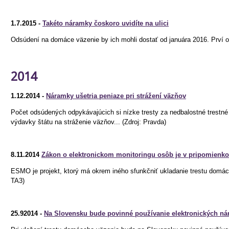
1.7.2015 -
Takéto náramky čoskoro uvidíte na ulici
Odsúdení na domáce väzenie by ich mohli dostať od januára 2016. Prví ods
2014
1.12.2014 -
Náramky ušetria peniaze pri strážení väzňov
Počet odsúdených odpykávajúcich si nízke tresty za nedbalostné trestné
výdavky štátu na stráženie väzňov... (Zdroj: Pravda)
8.11.2014
Zákon o elektronickom monitoringu osôb je v pripomienk
ESMO je projekt, ktorý má okrem iného sfunkčniť ukladanie trestu domá
TA3)
25.92014 -
Na Slovensku bude povinné používanie elektronických n