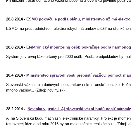
Pri uložení trestu domáceho väzenia bude na Slovensku povinné používani
28.8.2014 -
ESMO pokračuje podľa plánu, ministerstvo už má elektr
ESMO má prostredníctvom elektronických náramkov slúžiť na sfunkčnenie 
28.8.2014 -
Elektronický monitoring osôb pokračuje podľa harmonog
Systém je v prvej fáze určený pre 2000 osôb. Podľa predpokladov by mal 
10.4.2014 -
Ministerstvo spravodlivosti prepustí väzňov, pomôcť maj
Slovenskí väzni stoja daňových poplatníkov nekresťanské peniaze. Ročne
mnoho väzňov... (Zdroj: noviny.sk)
28.2.2014 -
Novinka v justícii. Aj slovenskí väzni budú nosiť náramk
Aj na Slovensku budú mať väzni elektronické náramky. Projekt je moment
testovacej fáze a od roku 2015 by sa malo začať s realizáciou... (Zdroj: ak