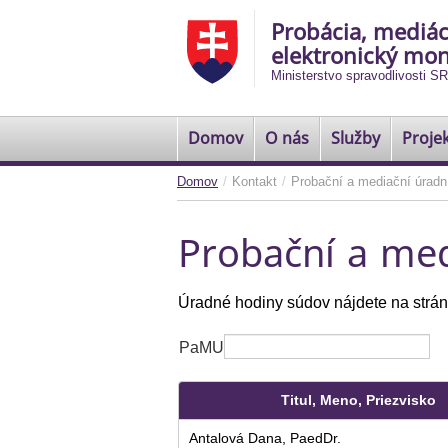
Probácia, mediác
elektronický mon
Ministerstvo spravodlivosti SR
Domov
O nás
Služby
Proje
Domov
/
Kontakt
/
Probační a mediační úradn
Probační a med
Úradné hodiny súdov nájdete na strán
PaMU
Titul, Meno, Priezvisko
Antalová Dana, PaedDr.