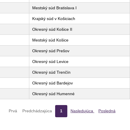
Mestský súd Bratislava I
Krajský súd v Košiciach
Okresný súd Košice II
Mestský súd Košice
Okresný súd Prešov
Okresný súd Levice
Okresný súd Trenčín
Okresný súd Bardejov
Okresný súd Humenné
Prvá
Predchádzajúca
1
Nasledujúca
Posledná