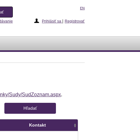
EN
|
dávanie
Prihlásiť sa
Registrovať
tranky/Sudy/SudZoznam.aspx
.
Kontakt