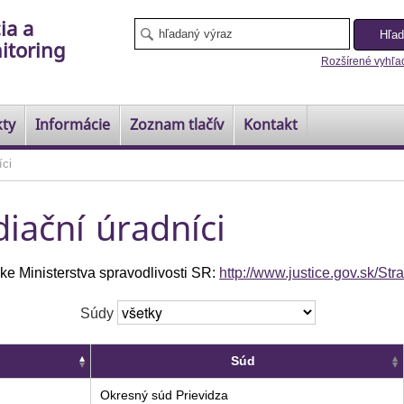
ia a
itoring
Rozšírené vyhľa
kty
Informácie
Zoznam tlačív
Kontakt
íci
iační úradníci
ke Ministerstva spravodlivosti SR:
http://www.justice.gov.sk/S
Súdy
Súd
Okresný súd Prievidza